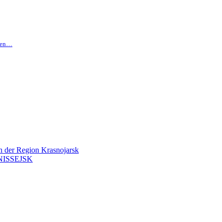
hten…
en der Region Krasnojarsk
ISSEJSK