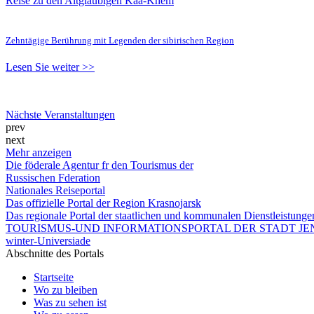
Reise zu den Altgläubigen Kaa-Khem
Zehntägige Berührung mit Legenden der sibirischen Region
Lesen Sie weiter >>
Nächste Veranstaltungen
prev
next
Mehr anzeigen
Die föderale Agentur fr den Tourismus der
Russischen Fderation
Nationales Reiseportal
Das offizielle Portal der Region Krasnojarsk
Das regionale Portal der staatlichen und kommunalen Dienstleistung
TOURISMUS-UND INFORMATIONSPORTAL DER STADT JEN
winter-Universiade
Abschnitte des Portals
Startseite
Wo zu bleiben
Was zu sehen ist