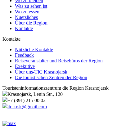
Wo zu bleiben
Was zu sehen ist
Wo zu essen
Nuetzliches
Über die Region
Kontakte
Kontakte
Nützliche Kontakte
Feedback
Reiseveranstalter und Reisebüros der Region
Exekutive
Über uns-TIC Krasnojarsk
Die touristischen Zentren der Region
Touristeninformationszentrum die Region Krasnojarsk
Krasnojarsk, Lenin Str., 120
+7 (391) 215 00 02
itc.krsk@gmail.com