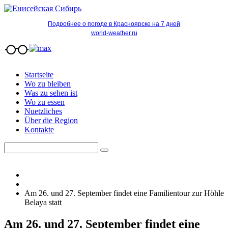
Подробнее о погоде в Красноярске на 7 дней
world-weather.ru
Startseite
Wo zu bleiben
Was zu sehen ist
Wo zu essen
Nuetzliches
Über die Region
Kontakte
Am 26. und 27. September findet eine Familientour zur Höhle
Belaya statt
Am 26. und 27. September findet eine