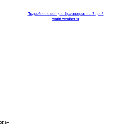
Подробнее о погоде в Красноярске на 7 дней
world-weather.ru