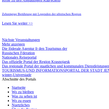
Reise zu den Altgläubigen Kaa-Khem
Zehntägige Berührung mit Legenden der sibirischen Region
Lesen Sie weiter >>
Nächste Veranstaltungen
Mehr anzeigen
Die föderale Agentur fr den Tourismus der
Russischen Fderation
Nationales Reiseportal
Das offizielle Portal der Region Krasnojarsk
Das regionale Portal der staatlichen und kommunalen Dienstleistung
TOURISMUS-UND INFORMATIONSPORTAL DER STADT JEN
winter-Universiade
Abschnitte des Portals
Startseite
Wo zu bleiben
Was zu sehen ist
Wo zu essen
Nuetzliches