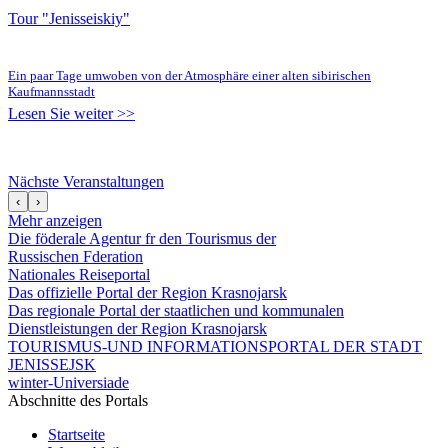
Tour "Jenisseiskiy"
Ein paar Tage umwoben von der Atmosphäre einer alten sibirischen
Kaufmannsstadt
Lesen Sie weiter >>
Nächste Veranstaltungen
‹
›
Mehr anzeigen
Die föderale Agentur fr den Tourismus der
Russischen Fderation
Nationales Reiseportal
Das offizielle Portal der Region Krasnojarsk
Das regionale Portal der staatlichen und kommunalen
Dienstleistungen der Region Krasnojarsk
TOURISMUS-UND INFORMATIONSPORTAL DER STADT
JENISSEJSK
winter-Universiade
Abschnitte des Portals
Startseite