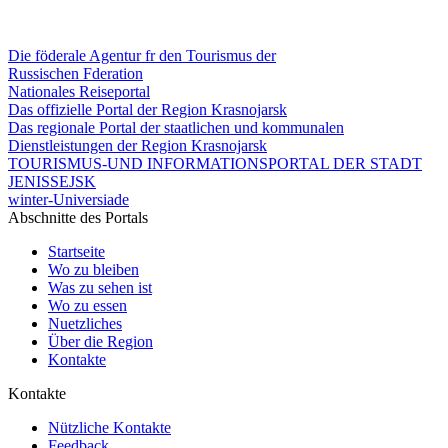
Die föderale Agentur fr den Tourismus der
Russischen Fderation
Nationales Reiseportal
Das offizielle Portal der Region Krasnojarsk
Das regionale Portal der staatlichen und kommunalen
Dienstleistungen der Region Krasnojarsk
TOURISMUS-UND INFORMATIONSPORTAL DER STADT
JENISSEJSK
winter-Universiade
Abschnitte des Portals
Startseite
Wo zu bleiben
Was zu sehen ist
Wo zu essen
Nuetzliches
Über die Region
Kontakte
Kontakte
Nützliche Kontakte
Feedback