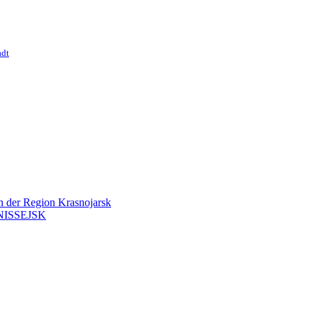
adt
en der Region Krasnojarsk
ISSEJSK