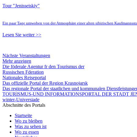
Tour "Jenisseiskiy"
Ein paar Tage umwoben von der Atmosphäre einer alten sibirischen Kaufmannsst
Lesen Sie weiter >>
Nächste Veranstaltungen
Mehr anzeigen
Die föderale Agentur fr den Tourismus der
Russischen Fderation
Nationales Reiseportal
Das offizielle Portal der Region Krasnojarsk
Das regionale Portal der staatlichen und kommunalen Dienstleistung
TOURISMUS-UND INFORMATIONSPORTAL DER STADT JEN
winter-Universiade
Abschnitte des Portals
Startseite
Wo zu bleiben
Was zu sehen ist
Wo zu essen