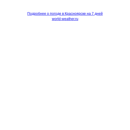
Подробнее о погоде в Красноярске на 7 дней
world-weather.ru