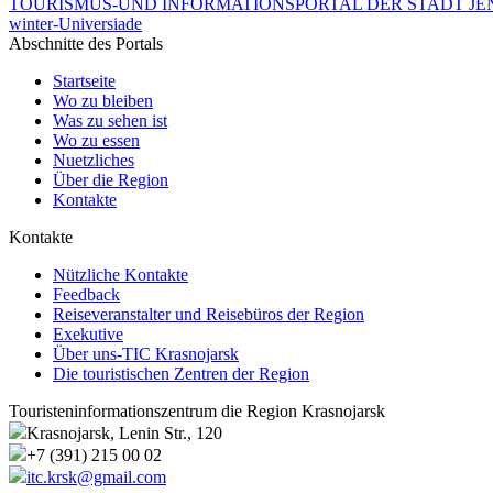
TOURISMUS-UND INFORMATIONSPORTAL DER STADT JEN
winter-Universiade
Abschnitte des Portals
Startseite
Wo zu bleiben
Was zu sehen ist
Wo zu essen
Nuetzliches
Über die Region
Kontakte
Kontakte
Nützliche Kontakte
Feedback
Reiseveranstalter und Reisebüros der Region
Exekutive
Über uns-TIC Krasnojarsk
Die touristischen Zentren der Region
Touristeninformationszentrum die Region Krasnojarsk
Krasnojarsk, Lenin Str., 120
+7 (391) 215 00 02
itc.krsk@gmail.com