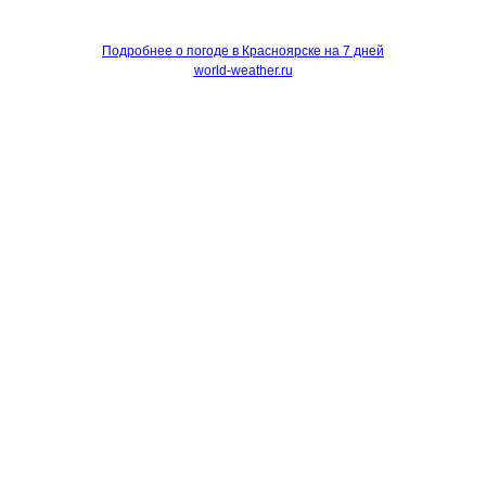
Подробнее о погоде в Красноярске на 7 дней
world-weather.ru