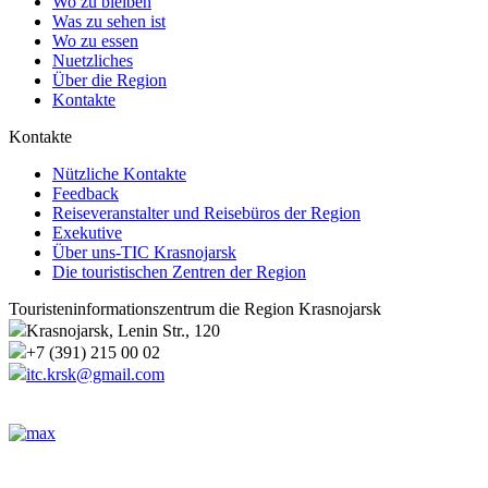
Wo zu bleiben
Was zu sehen ist
Wo zu essen
Nuetzliches
Über die Region
Kontakte
Kontakte
Nützliche Kontakte
Feedback
Reiseveranstalter und Reisebüros der Region
Exekutive
Über uns-TIC Krasnojarsk
Die touristischen Zentren der Region
Touristeninformationszentrum die Region Krasnojarsk
Krasnojarsk, Lenin Str., 120
+7 (391) 215 00 02
itc.krsk@gmail.com