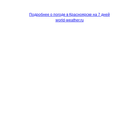
Подробнее о погоде в Красноярске на 7 дней
world-weather.ru