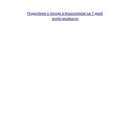
Подробнее о погоде в Красноярске на 7 дней
world-weather.ru