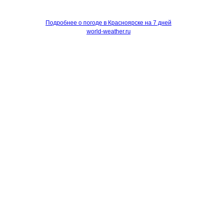
Подробнее о погоде в Красноярске на 7 дней
world-weather.ru