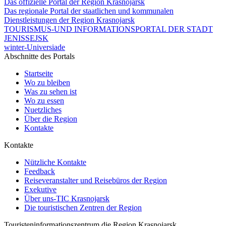
Das offizielle Portal der Region Krasnojarsk
Das regionale Portal der staatlichen und kommunalen
Dienstleistungen der Region Krasnojarsk
TOURISMUS-UND INFORMATIONSPORTAL DER STADT
JENISSEJSK
winter-Universiade
Abschnitte des Portals
Startseite
Wo zu bleiben
Was zu sehen ist
Wo zu essen
Nuetzliches
Über die Region
Kontakte
Kontakte
Nützliche Kontakte
Feedback
Reiseveranstalter und Reisebüros der Region
Exekutive
Über uns-TIC Krasnojarsk
Die touristischen Zentren der Region
Touristeninformationszentrum die Region Krasnojarsk