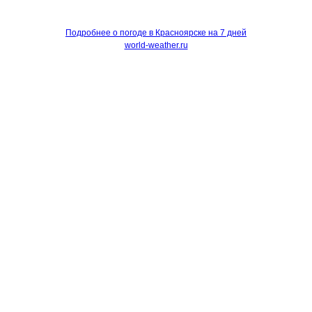
Подробнее о погоде в Красноярске на 7 дней
world-weather.ru