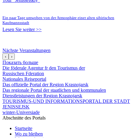
Tour "Jenisseiskiy"
Ein paar Tage umwoben von der Atmosphäre einer alten sibirischen
Kaufmannsstadt
Lesen Sie weiter >>
Nächste Veranstaltungen
‹
›
Показать больше
Die föderale Agentur fr den Tourismus der
Russischen Fderation
Nationales Reiseportal
Das offizielle Portal der Region Krasnojarsk
Das regionale Portal der staatlichen und kommunalen
Dienstleistungen der Region Krasnojarsk
TOURISMUS-UND INFORMATIONSPORTAL DER STADT
JENISSEJSK
winter-Universiade
Abschnitte des Portals
Startseite
Wo zu bleiben