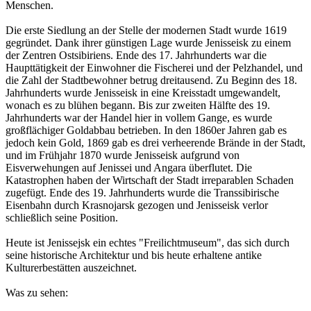
Menschen.
Die erste Siedlung an der Stelle der modernen Stadt wurde 1619
gegründet. Dank ihrer günstigen Lage wurde Jenisseisk zu einem
der Zentren Ostsibiriens. Ende des 17. Jahrhunderts war die
Haupttätigkeit der Einwohner die Fischerei und der Pelzhandel, und
die Zahl der Stadtbewohner betrug dreitausend. Zu Beginn des 18.
Jahrhunderts wurde Jenisseisk in eine Kreisstadt umgewandelt,
wonach es zu blühen begann. Bis zur zweiten Hälfte des 19.
Jahrhunderts war der Handel hier in vollem Gange, es wurde
großflächiger Goldabbau betrieben. In den 1860er Jahren gab es
jedoch kein Gold, 1869 gab es drei verheerende Brände in der Stadt,
und im Frühjahr 1870 wurde Jenisseisk aufgrund von
Eisverwehungen auf Jenissei und Angara überflutet. Die
Katastrophen haben der Wirtschaft der Stadt irreparablen Schaden
zugefügt. Ende des 19. Jahrhunderts wurde die Transsibirische
Eisenbahn durch Krasnojarsk gezogen und Jenisseisk verlor
schließlich seine Position.
Heute ist Jenissejsk ein echtes "Freilichtmuseum", das sich durch
seine historische Architektur und bis heute erhaltene antike
Kulturerbestätten auszeichnet.
Was zu sehen: