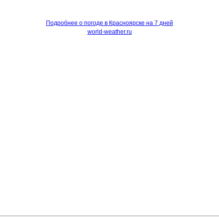
Подробнее о погоде в Красноярске на 7 дней
world-weather.ru