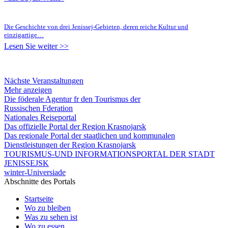
Die Geschichte von drei Jenissej-Gebieten, deren reiche Kultur und
einzigartige…
Lesen Sie weiter >>
Nächste Veranstaltungen
Mehr anzeigen
Die föderale Agentur fr den Tourismus der
Russischen Fderation
Nationales Reiseportal
Das offizielle Portal der Region Krasnojarsk
Das regionale Portal der staatlichen und kommunalen
Dienstleistungen der Region Krasnojarsk
TOURISMUS-UND INFORMATIONSPORTAL DER STADT
JENISSEJSK
winter-Universiade
Abschnitte des Portals
Startseite
Wo zu bleiben
Was zu sehen ist
Wo zu essen