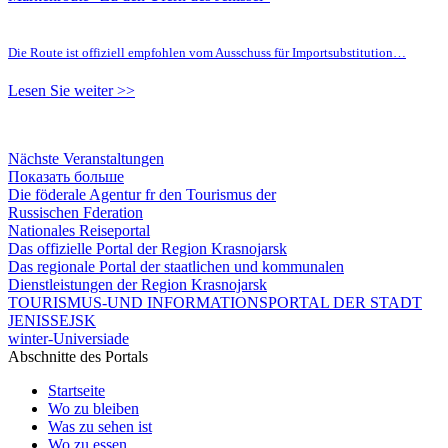
Die Route ist offiziell empfohlen vom Ausschuss für Importsubstitution…
Lesen Sie weiter >>
Nächste Veranstaltungen
Показать больше
Die föderale Agentur fr den Tourismus der
Russischen Fderation
Nationales Reiseportal
Das offizielle Portal der Region Krasnojarsk
Das regionale Portal der staatlichen und kommunalen
Dienstleistungen der Region Krasnojarsk
TOURISMUS-UND INFORMATIONSPORTAL DER STADT
JENISSEJSK
winter-Universiade
Abschnitte des Portals
Startseite
Wo zu bleiben
Was zu sehen ist
Wo zu essen