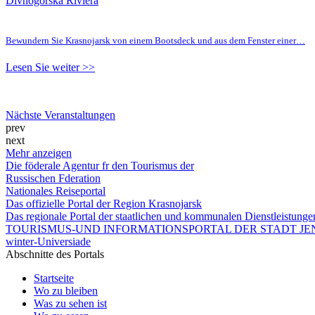
Divnogorska Riviera
Bewundern Sie Krasnojarsk von einem Bootsdeck und aus dem Fenster einer…
Lesen Sie weiter >>
Nächste Veranstaltungen
prev
next
Mehr anzeigen
Die föderale Agentur fr den Tourismus der
Russischen Fderation
Nationales Reiseportal
Das offizielle Portal der Region Krasnojarsk
Das regionale Portal der staatlichen und kommunalen Dienstleistung
TOURISMUS-UND INFORMATIONSPORTAL DER STADT JEN
winter-Universiade
Abschnitte des Portals
Startseite
Wo zu bleiben
Was zu sehen ist