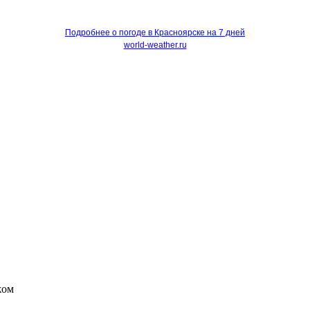
Подробнее о погоде в Красноярске на 7 дней
world-weather.ru