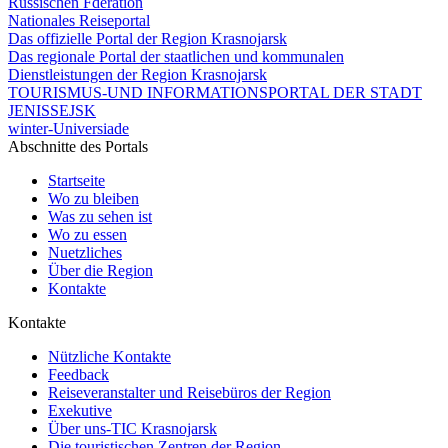
Russischen Fderation
Nationales Reiseportal
Das offizielle Portal der Region Krasnojarsk
Das regionale Portal der staatlichen und kommunalen
Dienstleistungen der Region Krasnojarsk
TOURISMUS-UND INFORMATIONSPORTAL DER STADT
JENISSEJSK
winter-Universiade
Abschnitte des Portals
Startseite
Wo zu bleiben
Was zu sehen ist
Wo zu essen
Nuetzliches
Über die Region
Kontakte
Kontakte
Nützliche Kontakte
Feedback
Reiseveranstalter und Reisebüros der Region
Exekutive
Über uns-TIC Krasnojarsk
Die touristischen Zentren der Region