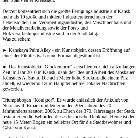
den Status einer Kreisstadt.
Derzeit konzentriert sich die größte Fertigungsindustrie auf Kansk -
mehr als 10 große und mittlere Industrieunternehmen der
Lebensmittel- und Verarbeitungsindustrie, des Maschinenbaus und
der Metallverarbeitung sowie der Forst- und
Holzverarbeitungsindustrie sind in der Stadt tätig.
Was zu sehen:
► Kanskaya Palm Alley - ein Kunstobjekt, dessen Eröffnung auf
eines der Filmfestivals ohne Format abgestimmt ist.
► Das Kunstobjekt "Glockenturm" - erschien vor nicht allzu langer
Zeit im Jahr 2010 in Kansk, dank der Idee und Arbeit des Moskauer
Künstlers A. Savin. Die acht Meter hohe Struktur, die einem Pilz
ähnelt, ist wiederholt zum Hauptteilnehmer lokaler Nachrichten
geworden.
Triumphbogen "Königtor". Es wurde anlässlich der Ankunft von
Nikolaus II. Erbaut und leider in den 20er Jahren des 20.
Jahrhunderts zerstört. 2006, zu Ehren des 370. Jahrestages der Stadt,
restaurierten die Behörden dieses historische Denkmal. Heute ist der
neue 15-Meter-Bogen ein beliebter Ort für die Stadtbewohner und
Gäste von Kansk.