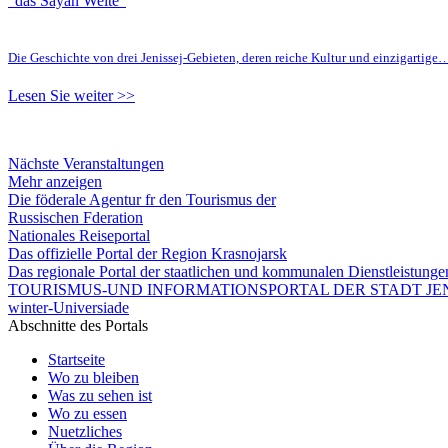
"das Sayan Weite"
Die Geschichte von drei Jenissej-Gebieten, deren reiche Kultur und einzigartige
Lesen Sie weiter >>
Nächste Veranstaltungen
Mehr anzeigen
Die föderale Agentur fr den Tourismus der
Russischen Fderation
Nationales Reiseportal
Das offizielle Portal der Region Krasnojarsk
Das regionale Portal der staatlichen und kommunalen Dienstleistung
TOURISMUS-UND INFORMATIONSPORTAL DER STADT JEN
winter-Universiade
Abschnitte des Portals
Startseite
Wo zu bleiben
Was zu sehen ist
Wo zu essen
Nuetzliches