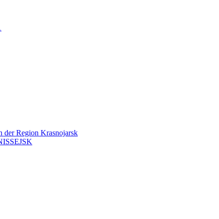
…
en der Region Krasnojarsk
ISSEJSK