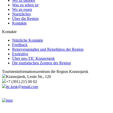
Wo zu bleiben
Was zu sehen ist
Wo zu essen
Nuetzliches
Über die Region
Kontakte
Kontakte
Nützliche Kontakte
Feedback
Reiseveranstalter und Reisebüros der Region
Exekutive
Über uns-TIC Krasnojarsk
Die touristischen Zentren der Region
Touristeninformationszentrum die Region Krasnojarsk
Krasnojarsk, Lenin Str., 120
+7 (391) 215 00 02
itc.krsk@gmail.com