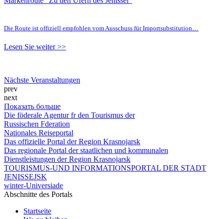
Markenroute "Zu den Ufern des Jenissei"
Die Route ist offiziell empfohlen vom Ausschuss für Importsubstitution…
Lesen Sie weiter >>
Nächste Veranstaltungen
prev
next
Показать больше
Die föderale Agentur fr den Tourismus der
Russischen Fderation
Nationales Reiseportal
Das offizielle Portal der Region Krasnojarsk
Das regionale Portal der staatlichen und kommunalen
Dienstleistungen der Region Krasnojarsk
TOURISMUS-UND INFORMATIONSPORTAL DER STADT
JENISSEJSK
winter-Universiade
Abschnitte des Portals
Startseite