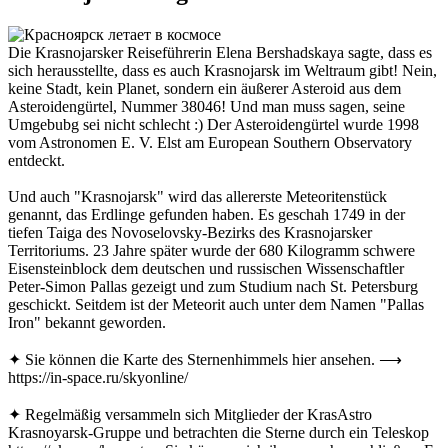
Die Krasnojarsker Reiseführerin Elena Bershadskaya sagte, dass es
sich herausstellte, dass es auch Krasnojarsk im Weltraum gibt! Nein,
keine Stadt, kein Planet, sondern ein äußerer Asteroid aus dem
Asteroidengürtel, Nummer 38046! Und man muss sagen, seine
Umgebubg sei nicht schlecht :) Der Asteroidengürtel wurde 1998
vom Astronomen E. V. Elst am European Southern Observatory
entdeckt.
Und auch "Krasnojarsk" wird das allererste Meteoritenstück
genannt, das Erdlinge gefunden haben. Es geschah 1749 in der
tiefen Taiga des Novoselovsky-Bezirks des Krasnojarsker
Territoriums. 23 Jahre später wurde der 680 Kilogramm schwere
Eisensteinblock dem deutschen und russischen Wissenschaftler
Peter-Simon Pallas gezeigt und zum Studium nach St. Petersburg
geschickt. Seitdem ist der Meteorit auch unter dem Namen "Pallas
Iron" bekannt geworden.
✦ Sie können die Karte des Sternenhimmels hier ansehen. ⟶
https://in-space.ru/skyonline/
✦ Regelmäßig versammeln sich Mitglieder der KrasAstro
Krasnoyarsk-Gruppe und betrachten die Sterne durch ein Teleskop