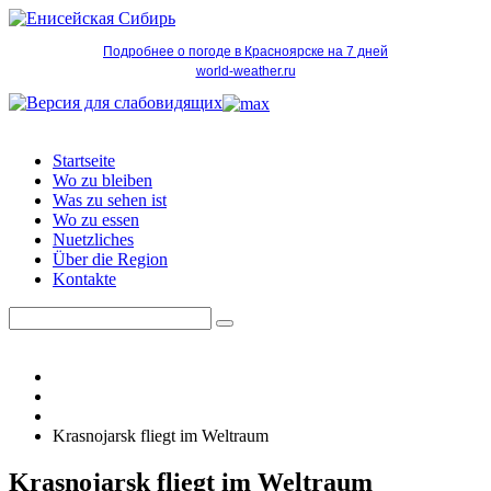
Подробнее о погоде в Красноярске на 7 дней
world-weather.ru
Startseite
Wo zu bleiben
Was zu sehen ist
Wo zu essen
Nuetzliches
Über die Region
Kontakte
Krasnojarsk fliegt im Weltraum
Krasnojarsk fliegt im Weltraum