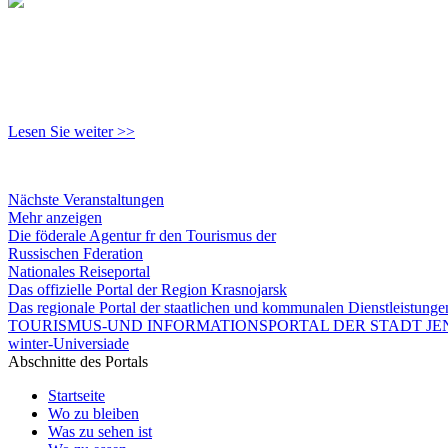
Lesen Sie weiter >>
Nächste Veranstaltungen
Mehr anzeigen
Die föderale Agentur fr den Tourismus der
Russischen Fderation
Nationales Reiseportal
Das offizielle Portal der Region Krasnojarsk
Das regionale Portal der staatlichen und kommunalen Dienstleistung
TOURISMUS-UND INFORMATIONSPORTAL DER STADT JEN
winter-Universiade
Abschnitte des Portals
Startseite
Wo zu bleiben
Was zu sehen ist