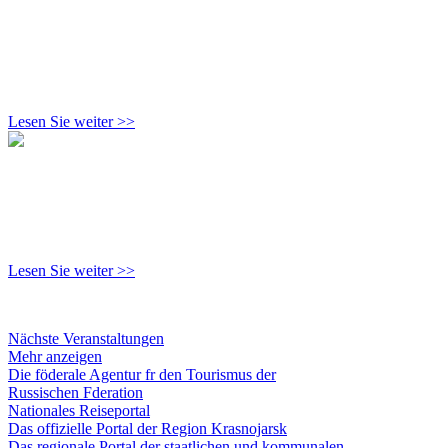
Lesen Sie weiter >>
Lesen Sie weiter >>
Nächste Veranstaltungen
Mehr anzeigen
Die föderale Agentur fr den Tourismus der
Russischen Fderation
Nationales Reiseportal
Das offizielle Portal der Region Krasnojarsk
Das regionale Portal der staatlichen und kommunalen