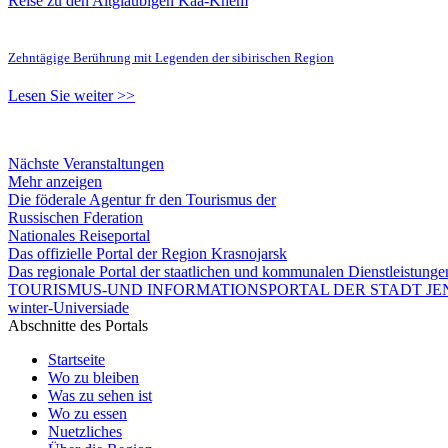
Reise zu den Altgläubigen Kaa-Khem
Zehntägige Berührung mit Legenden der sibirischen Region
Lesen Sie weiter >>
Nächste Veranstaltungen
Mehr anzeigen
Die föderale Agentur fr den Tourismus der
Russischen Fderation
Nationales Reiseportal
Das offizielle Portal der Region Krasnojarsk
Das regionale Portal der staatlichen und kommunalen Dienstleistung
TOURISMUS-UND INFORMATIONSPORTAL DER STADT JEN
winter-Universiade
Abschnitte des Portals
Startseite
Wo zu bleiben
Was zu sehen ist
Wo zu essen
Nuetzliches