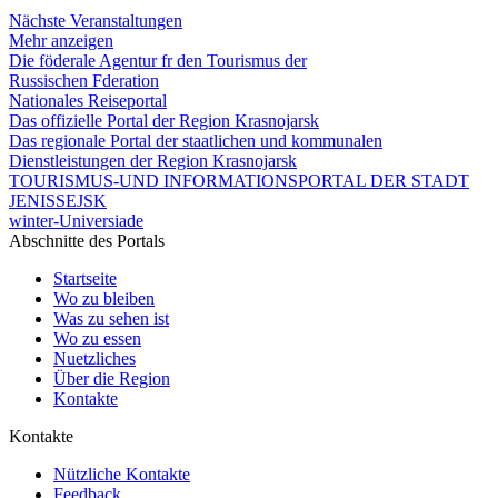
Nächste Veranstaltungen
Mehr anzeigen
Die föderale Agentur fr den Tourismus der
Russischen Fderation
Nationales Reiseportal
Das offizielle Portal der Region Krasnojarsk
Das regionale Portal der staatlichen und kommunalen
Dienstleistungen der Region Krasnojarsk
TOURISMUS-UND INFORMATIONSPORTAL DER STADT
JENISSEJSK
winter-Universiade
Abschnitte des Portals
Startseite
Wo zu bleiben
Was zu sehen ist
Wo zu essen
Nuetzliches
Über die Region
Kontakte
Kontakte
Nützliche Kontakte
Feedback