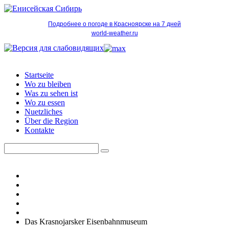
Подробнее о погоде в Красноярске на 7 дней
world-weather.ru
Startseite
Wo zu bleiben
Was zu sehen ist
Wo zu essen
Nuetzliches
Über die Region
Kontakte
Das Krasnojarsker Eisenbahnmuseum