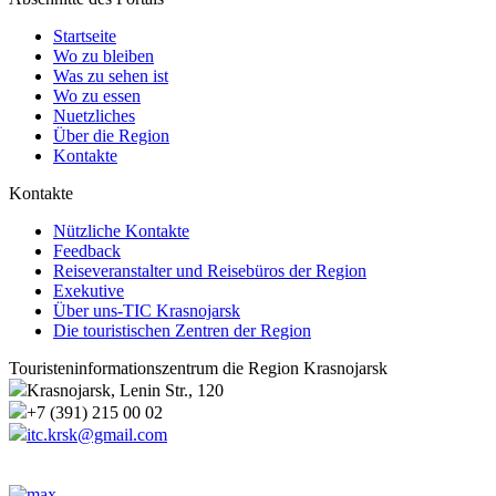
Startseite
Wo zu bleiben
Was zu sehen ist
Wo zu essen
Nuetzliches
Über die Region
Kontakte
Kontakte
Nützliche Kontakte
Feedback
Reiseveranstalter und Reisebüros der Region
Exekutive
Über uns-TIC Krasnojarsk
Die touristischen Zentren der Region
Touristeninformationszentrum die Region Krasnojarsk
Krasnojarsk, Lenin Str., 120
+7 (391) 215 00 02
itc.krsk@gmail.com