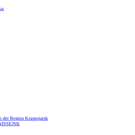
adt
en der Region Krasnojarsk
ISSEJSK