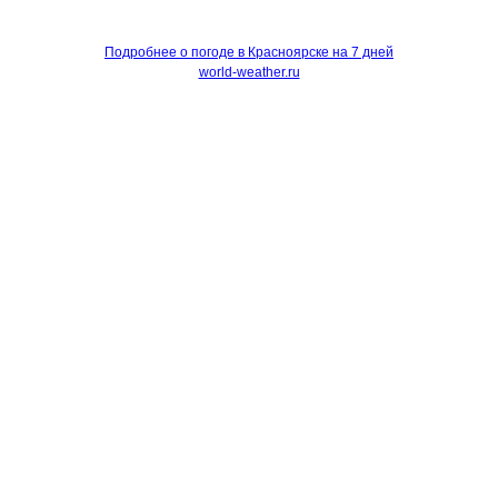
Подробнее о погоде в Красноярске на 7 дней
world-weather.ru