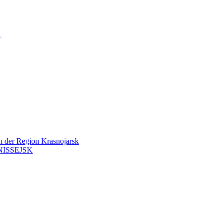
…
en der Region Krasnojarsk
ISSEJSK