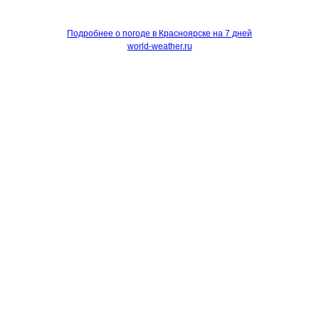
Подробнее о погоде в Красноярске на 7 дней
world-weather.ru