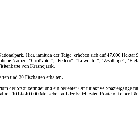
ationalpark. Hier, inmitten der Taiga, erheben sich auf 47.000 Hektar
öhnliche Namen: "Großvater", "Federn", "Löwentor", "Zwillinge", "El
Visitenkarte von Krasnojarsk.
rten und 20 Fischarten erhalten.
rium der Stadt befindet und ein beliebter Ort für aktive Spaziergänge 
hren 10 bis 40.000 Menschen auf der beliebtesten Route mit einer Lä