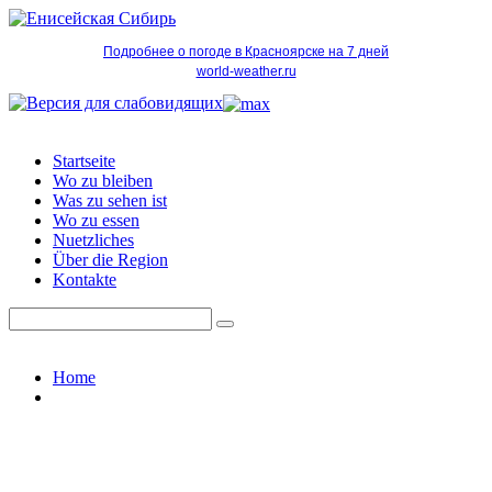
Подробнее о погоде в Красноярске на 7 дней
world-weather.ru
Startseite
Wo zu bleiben
Was zu sehen ist
Wo zu essen
Nuetzliches
Über die Region
Kontakte
Home