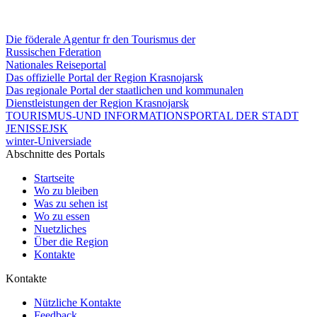
Die föderale Agentur fr den Tourismus der
Russischen Fderation
Nationales Reiseportal
Das offizielle Portal der Region Krasnojarsk
Das regionale Portal der staatlichen und kommunalen
Dienstleistungen der Region Krasnojarsk
TOURISMUS-UND INFORMATIONSPORTAL DER STADT
JENISSEJSK
winter-Universiade
Abschnitte des Portals
Startseite
Wo zu bleiben
Was zu sehen ist
Wo zu essen
Nuetzliches
Über die Region
Kontakte
Kontakte
Nützliche Kontakte
Feedback