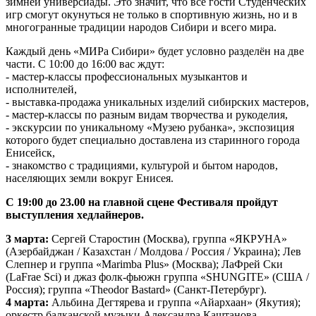
зимней универсиады. Это значит, что все гости Студенческих
игр смогут окунуться не только в спортивную жизнь, но и в
многогранные традиции народов Сибири и всего мира.
Каждый день «МИРа Сибири» будет условно разделён на две
части. С 10:00 до 16:00 вас ждут:
- мастер-классы профессиональных музыкантов и
исполнителей,
- выставка-продажа уникальных изделий сибирских мастеров,
- мастер-классы по разным видам творчества и рукоделия,
- экскурсии по уникальному «Музею рубанка», экспозиция
которого будет специально доставлена из старинного города
Енисейск,
- знакомство с традициями, культурой и бытом народов,
населяющих земли вокруг Енисея.
С 19:00 до 23.00 на главной сцене Фестиваля пройдут
выступления хедлайнеров.
3 марта:
Сергей Старостин (Москва), группа «ЯКРУНА»
(Азербайджан / Казахстан / Молдова / Россия / Украина); Лев
Слепнер и группа «Marimba Plus» (Москва); ЛаФрей Ски
(LaFrae Sci) и джаз фолк-фьюжн группа «SHUNGITE» (США /
Россия); группа «Theodor Bastard» (Санкт-Петербург).
4 марта:
Альбина Дегтярева и группа «Айархаан» (Якутия);
оркестр балканской музыки Александра Каштанова