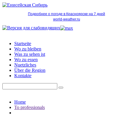
Подробнее о погоде в Красноярске на 7 дней
world-weather.ru
Startseite
Wo zu bleiben
Was zu sehen ist
Wo zu essen
Nuetzliches
Über die Region
Kontakte
Home
To professionals