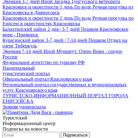
Эвенкия
3-7 дней
Иной
Загадка Тунгусского метеорита
Красноярск и окрестности
1 день
По воде
Речная прогулка из
Красноярска в Дивногорск
Красноярск и окрестности
1 день
По воде
Речная прогулка по
Енисею в окрестностях Красноярска
Балахтинский район
2 дня | 3-7 дней
Пешком
Красноярское
море - Приморск
Курагинский район
3-7 дней | 7-14 дней
Пешком
Отдых на
озере Тиберкуль
Эвенкия
7-14 дней
Иной
Муршрут: Озеро Виви - сердце
России
Федеральное агентство по туризму РФ
Национальный
туристический портал
Официальный портал Красноярского края
Региональный портал государственных и муниципальных
услуг Красноярского края
ТУРИСТСКО-ИНФОРМАЦИОННЫЙ ПОРТАЛ ГОРОДА
ЕНИСЕЙСКА
Зимняя универсиада
Туристский
Информационный центр
Подписка на новости
Подписаться