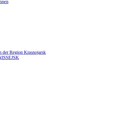
önnen
en der Region Krasnojarsk
ISSEJSK