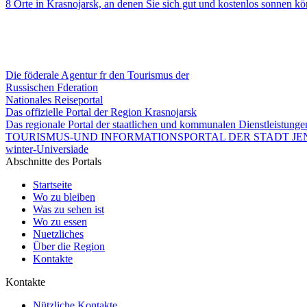
8 Orte in Krasnojarsk, an denen Sie sich gut und kostenlos sonnen k
Die föderale Agentur fr den Tourismus der
Russischen Fderation
Nationales Reiseportal
Das offizielle Portal der Region Krasnojarsk
Das regionale Portal der staatlichen und kommunalen Dienstleistung
TOURISMUS-UND INFORMATIONSPORTAL DER STADT JEN
winter-Universiade
Abschnitte des Portals
Startseite
Wo zu bleiben
Was zu sehen ist
Wo zu essen
Nuetzliches
Über die Region
Kontakte
Kontakte
Nützliche Kontakte