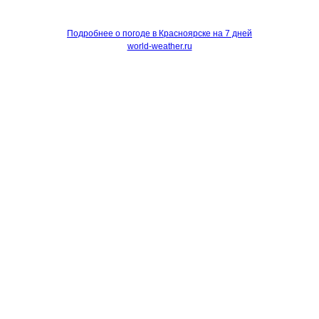
Подробнее о погоде в Красноярске на 7 дней
world-weather.ru