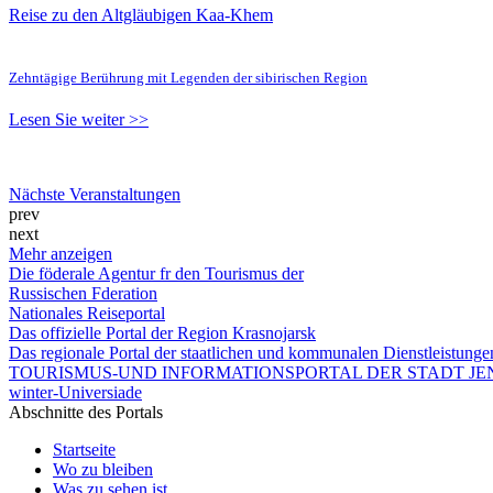
Reise zu den Altgläubigen Kaa-Khem
Zehntägige Berührung mit Legenden der sibirischen Region
Lesen Sie weiter >>
Nächste Veranstaltungen
prev
next
Mehr anzeigen
Die föderale Agentur fr den Tourismus der
Russischen Fderation
Nationales Reiseportal
Das offizielle Portal der Region Krasnojarsk
Das regionale Portal der staatlichen und kommunalen Dienstleistung
TOURISMUS-UND INFORMATIONSPORTAL DER STADT JEN
winter-Universiade
Abschnitte des Portals
Startseite
Wo zu bleiben
Was zu sehen ist