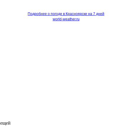
Подробнее о погоде в Красноярске на 7 дней
world-weather.ru