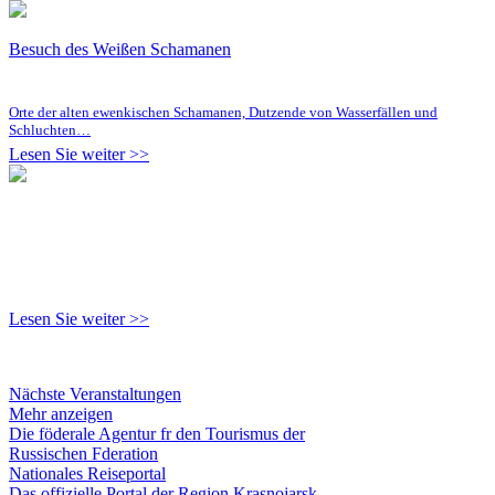
Besuch des Weißen Schamanen
Orte der alten ewenkischen Schamanen, Dutzende von Wasserfällen und
Schluchten…
Lesen Sie weiter >>
Lesen Sie weiter >>
Nächste Veranstaltungen
Mehr anzeigen
Die föderale Agentur fr den Tourismus der
Russischen Fderation
Nationales Reiseportal
Das offizielle Portal der Region Krasnojarsk