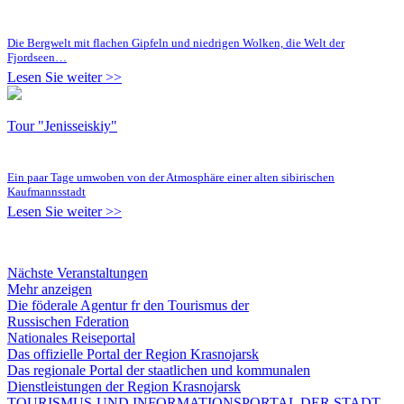
Die Bergwelt mit flachen Gipfeln und niedrigen Wolken, die Welt der
Fjordseen…
Lesen Sie weiter >>
Tour "Jenisseiskiy"
Ein paar Tage umwoben von der Atmosphäre einer alten sibirischen
Kaufmannsstadt
Lesen Sie weiter >>
Nächste Veranstaltungen
Mehr anzeigen
Die föderale Agentur fr den Tourismus der
Russischen Fderation
Nationales Reiseportal
Das offizielle Portal der Region Krasnojarsk
Das regionale Portal der staatlichen und kommunalen
Dienstleistungen der Region Krasnojarsk
TOURISMUS-UND INFORMATIONSPORTAL DER STADT