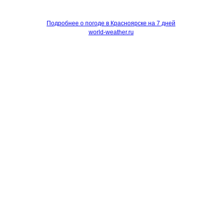
Подробнее о погоде в Красноярске на 7 дней
world-weather.ru