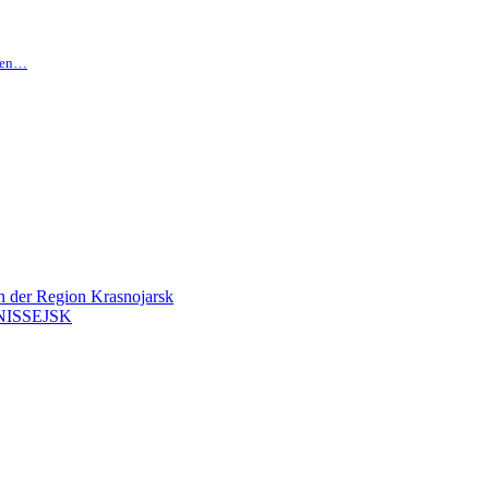
hten…
en der Region Krasnojarsk
ISSEJSK