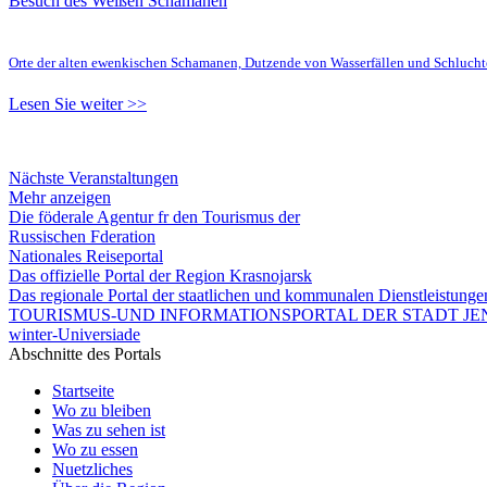
Besuch des Weißen Schamanen
Orte der alten ewenkischen Schamanen, Dutzende von Wasserfällen und Schluc
Lesen Sie weiter >>
Nächste Veranstaltungen
Mehr anzeigen
Die föderale Agentur fr den Tourismus der
Russischen Fderation
Nationales Reiseportal
Das offizielle Portal der Region Krasnojarsk
Das regionale Portal der staatlichen und kommunalen Dienstleistung
TOURISMUS-UND INFORMATIONSPORTAL DER STADT JEN
winter-Universiade
Abschnitte des Portals
Startseite
Wo zu bleiben
Was zu sehen ist
Wo zu essen
Nuetzliches