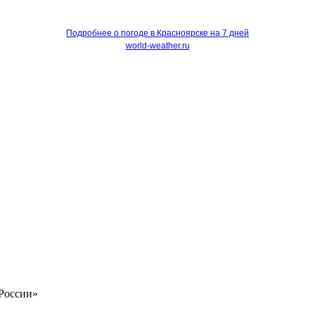
Подробнее о погоде в Красноярске на 7 дней
world-weather.ru