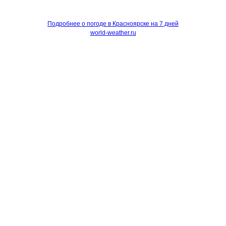
Подробнее о погоде в Красноярске на 7 дней
world-weather.ru