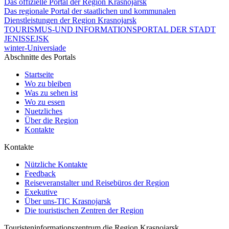
Das offizielle Portal der Region Krasnojarsk
Das regionale Portal der staatlichen und kommunalen
Dienstleistungen der Region Krasnojarsk
TOURISMUS-UND INFORMATIONSPORTAL DER STADT
JENISSEJSK
winter-Universiade
Abschnitte des Portals
Startseite
Wo zu bleiben
Was zu sehen ist
Wo zu essen
Nuetzliches
Über die Region
Kontakte
Kontakte
Nützliche Kontakte
Feedback
Reiseveranstalter und Reisebüros der Region
Exekutive
Über uns-TIC Krasnojarsk
Die touristischen Zentren der Region
Touristeninformationszentrum die Region Krasnojarsk