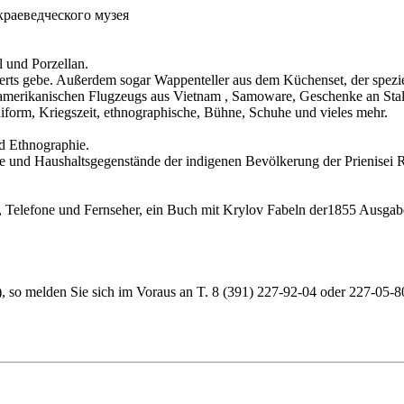
 und Porzellan.
derts gebe. Außerdem sogar Wappenteller aus dem Küchenset, der spezi
 amerikanischen Flugzeugs aus Vietnam , Samoware, Geschenke an Stal
iform, Kriegszeit, ethnographische, Bühne, Schuhe und vieles mehr.
d Ethnographie.
de und Haushaltsgegenstände der indigenen Bevölkerung der Prienisei
s, Telefone und Fernseher, ein Buch mit Krylov Fabeln der1855 Ausga
), so melden Sie sich im Voraus an T. 8 (391) 227-92-04 oder 227-05-8