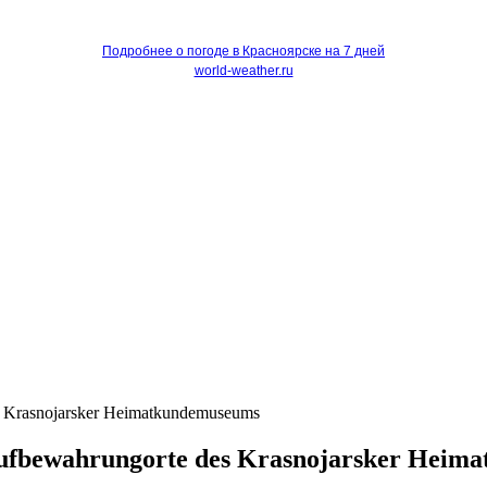
Подробнее о погоде в Красноярске на 7 дней
world-weather.ru
es Krasnojarsker Heimatkundemuseums
 Aufbewahrungorte des Krasnojarsker Hei