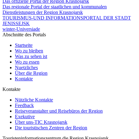
Das offizielle Portal der Region Krasnojarsk
Das regionale Portal der staatlichen und kommunalen
Dienstleistungen der Region Krasnojarsk
TOURISMUS-UND INFORMATIONSPORTAL DER STADT
JENISSEJSK
winter-Universiade
Abschnitte des Portals
Startseite
Wo zu bleiben
Was zu sehen ist
Wo zu essen
Nuetzliches
Über die Region
Kontakte
Kontakte
Nützliche Kontakte
Feedback
Reiseveranstalter und Reisebüros der Region
Exekutive
Über uns-TIC Krasnojarsk
Die touristischen Zentren der Region
Touristeninformationszentrum die Region Krasnojarsk