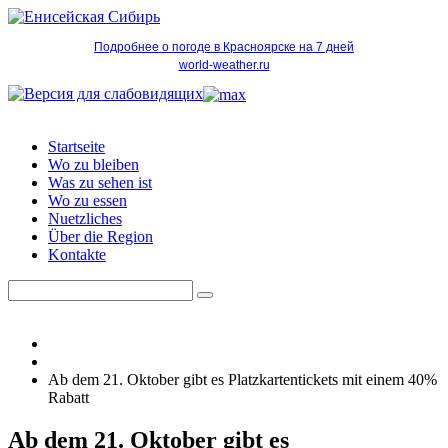
Подробнее о погоде в Красноярске на 7 дней
world-weather.ru
Startseite
Wo zu bleiben
Was zu sehen ist
Wo zu essen
Nuetzliches
Über die Region
Kontakte
Ab dem 21. Oktober gibt es Platzkartentickets mit einem 40%
Rabatt
Ab dem 21. Oktober gibt es