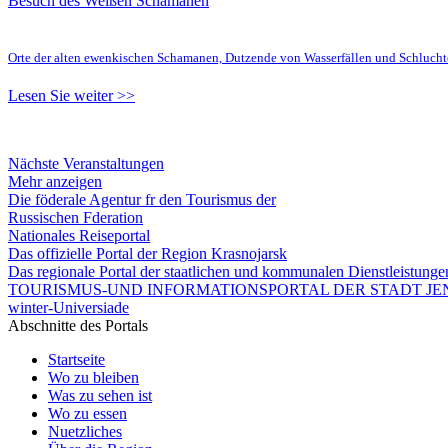
Besuch des Weißen Schamanen
Orte der alten ewenkischen Schamanen, Dutzende von Wasserfällen und Schluc
Lesen Sie weiter >>
Nächste Veranstaltungen
Mehr anzeigen
Die föderale Agentur fr den Tourismus der
Russischen Fderation
Nationales Reiseportal
Das offizielle Portal der Region Krasnojarsk
Das regionale Portal der staatlichen und kommunalen Dienstleistung
TOURISMUS-UND INFORMATIONSPORTAL DER STADT JEN
winter-Universiade
Abschnitte des Portals
Startseite
Wo zu bleiben
Was zu sehen ist
Wo zu essen
Nuetzliches