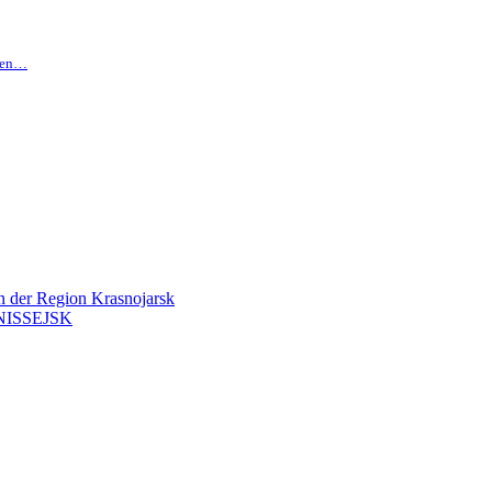
hten…
en der Region Krasnojarsk
ISSEJSK