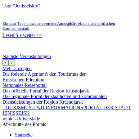
Tour "Jenisseiskiy"
Ein paar Tage umwoben von der Atmosphäre einer alten sibirischen
Kaufmannsstadt
Lesen Sie weiter >>
Nächste Veranstaltungen
‹
›
Mehr anzeigen
Die föderale Agentur fr den Tourismus der
Russischen Fderation
Nationales Reiseportal
Das offizielle Portal der Region Krasnojarsk
Das regionale Portal der staatlichen und kommunalen
Dienstleistungen der Region Krasnojarsk
TOURISMUS-UND INFORMATIONSPORTAL DER STADT
JENISSEJSK
winter-Universiade
Abschnitte des Portals
Startseite