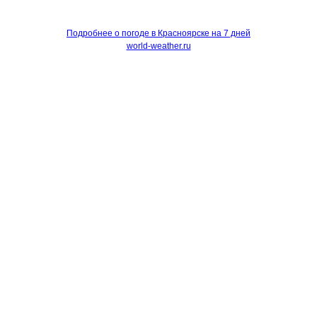
Подробнее о погоде в Красноярске на 7 дней
world-weather.ru